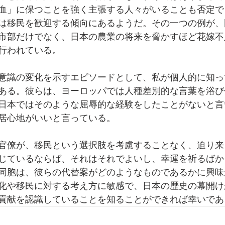
血」に保つことを強く主張する人々がいることも否定で
は移民を歓迎する傾向にあるようだ。その一つの例が、
市部だけでなく、日本の農業の将来を脅かすほど花嫁不
行われている。
意識の変化を示すエピソードとして、私が個人的に知っ
ある。彼らは、ヨーロッパでは人種差別的な言葉を浴び
日本ではそのような屈辱的な経験をしたことがないと言
居心地がいいと言っている。
官僚が、移民という選択肢を考慮することなく、迫り来
じているならば、それはそれでよいし、幸運を祈るばか
同胞は、彼らの代替案がどのようなものであるかに興味
化や移民に対する考え方に敏感で、日本の歴史の幕開け
貢献を認識していることを知ることができれば幸いであ