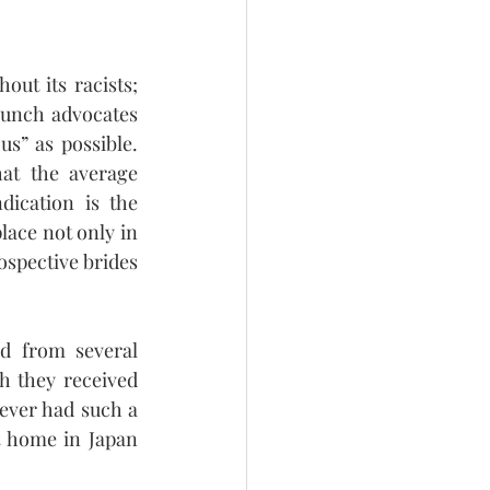
ut its racists; 
aunch advocates 
s” as possible. 
at the average 
ication is the 
ace not only in 
spective brides 
d from several 
 they received 
ever had such a 
 home in Japan 