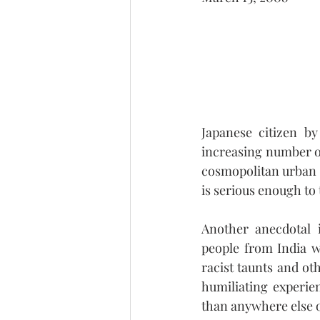
Japanese citizen by
increasing number of
cosmopolitan urban a
is serious enough to
Another anecdotal i
people from India w
racist taunts and ot
humiliating experie
than anywhere else o