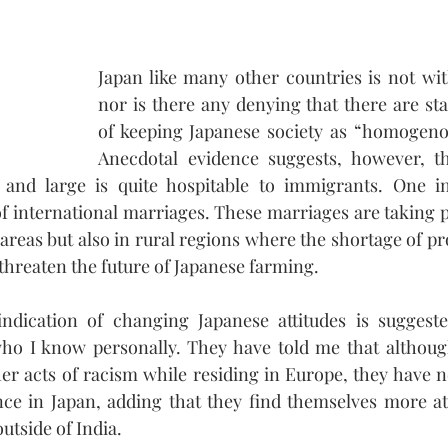
Japan like many other countries is not witho
nor is there any denying that there are st
of keeping Japanese society as “homogenou
Anecdotal evidence suggests, however, th
 and large is quite hospitable to immigrants. One ind
 international marriages. These marriages are taking pl
reas but also in rural regions where the shortage of pro
 threaten the future of Japanese farming.
ndication of changing Japanese attitudes is suggeste
ho I know personally. They have told me that although
her acts of racism while residing in Europe, they have n
nce in Japan, adding that they find themselves more at
utside of India.