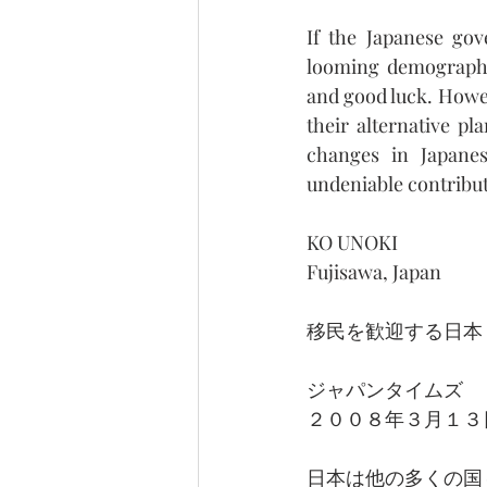
If the Japanese gov
looming demographic
and good luck. Howev
their alternative pl
changes in Japanes
undeniable contribut
KO UNOKI
Fujisawa, Japan
移民を歓迎する日本
ジャパンタイムズ
２００８年３月１３
日本は他の多くの国