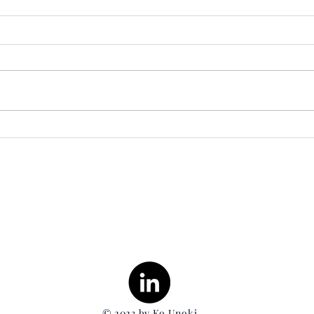
フォーリン・アフェアーズ誌
日本
掲載書評 (2023年3-4月
News
Japa
号) Book
Review from Foreign Affairs,
Mar/Apr 2023
© 2023 by Ko Unoki