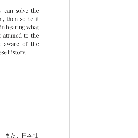
 can solve the 
 then so be it 
in hearing what 
 attuned to the 
 aware of the 
se history.
。また、日本社