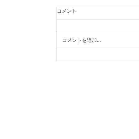
コメント
コメントを追加…
チャタムハウス今週の本:
「人種差別、外交と国際関
係」