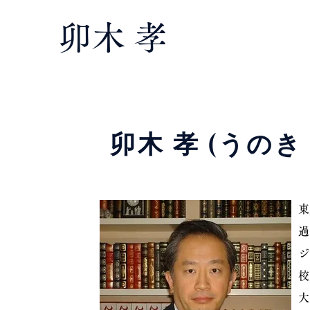
卯木 孝
卯木 孝 (うのき
東
過
ジ
校
大