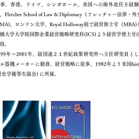
事、香港、ドイツ、シンガポール、米国への海外赴任を経
、Fletcher School of Law & Diplomacy（フレッチ
MA)、ロンドン大学、Royal Holloway校で経営修士号（M
橋大学大学院国際企業経営戦略研究科(ICS)より経営学博士号(D
得。
999年～2001年、経団連２１世紀政策研究所へ主任研究員と
ル器機メーカーに勤務、経営戦略に従事。1982年より米国history honor 
歴史学優等生協会) に所属。