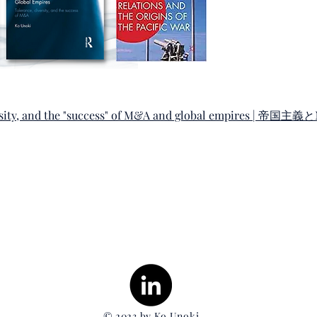
ersity, and the "success" of M&A and global empires | 帝国主
© 2023 by Ko Unoki