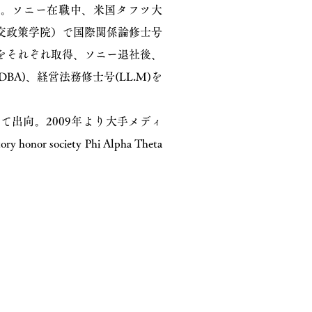
験。ソニー在職中、米国タフツ大
ャー法律・外交政策学院）で国際関係論修士号
BA)をそれぞれ取得、ソニー退社後、
BA)、経営法務修士号(LL.M)を
して出向。2009年より大手メディ
society Phi Alpha Theta