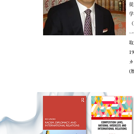
従
学
（
一
取
1
カ
(