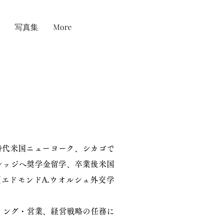
写真集
More
時代米国ニューヨーク、シカゴで
カレッジへ奨学金留学、卒業後米国
Service（エドモンドA.ウオルシュ外交学
ィング・営業、経営戦略の任務に